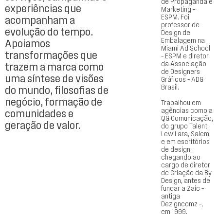
de Propaganda e
experiências que
Marketing –
ESPM. Foi
acompanham a
professor de
evolução do tempo.
Design de
Embalagem na
Apoiamos
Miami Ad School
transformações que
– ESPM e diretor
da Associação
trazem a marca como
de Designers
uma síntese de visões
Gráficos – ADG
Brasil.
do mundo, filosofias de
negócio, formação de
Trabalhou em
agências como a
comunidades e
QG Comunicação,
geração de valor.
do grupo Talent,
Lew’Lara, Salem,
e em escritórios
de design,
chegando ao
cargo de diretor
de Criação da By
Design, antes de
fundar a Zaic –
antiga
Dezigncomz –,
em 1999.