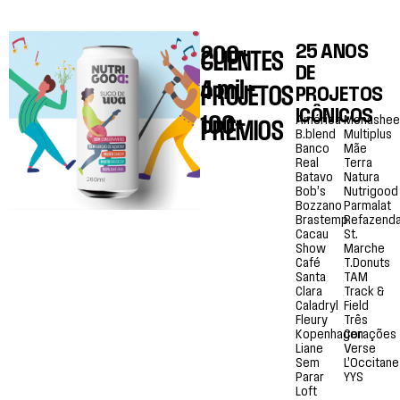
200+
25 ANOS
CLIENTES
DE
4 mil+
PROJETOS
PROJETOS
ICÔNICOS
100+
América
Monashee
PRÊMIOS
B.blend
Multiplus
Banco
Mãe
Real
Terra
Batavo
Natura
Bob’s
Nutrigood
Bozzano
Parmalat
Brastemp
Refazend
Cacau
St.
Show
Marche
Café
T.Donuts
Santa
TAM
Clara
Track &
Caladryl
Field
Fleury
Três
Kopenhagen
Corações
Liane
Verse
Sem
L’Occitane
Parar
YYS
Loft