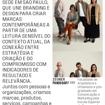
SEDE EM SÃO PAULO,
QUE UNE BRANDING E
DESIGN PARA CRIAR
MARCAS
CONTEMPORÂNEAS A
PARTIR DE UMA
LEITURA SENSÍVEL DO
CONTEXTO ATUAL, DA
CONEXÃO ENTRE
ESTRATÉGIA E
CRIAÇÃO E DO
COMPROMISSO COM
INDICADORES DE
RESULTADO E
É formado pela
ZEUNER
Faculdade de
RELEVÂNCIA.
FRAISSAT
FUNDADOR E CEO
Arquitetura e
Juntos com pessoas e
Urbanismo e pós-
graduado em
organizações, criamos
Comunicação e
marcas, produtos,
Marketing pela
Escola Superior
serviços, campanhas e